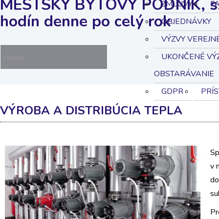
MESTSKÝ BYTOVÝ PODNIK, s.r
ZMLUVY
F
hodín denne po celý rok
OBJEDNÁVKY
VÝZVY VEREJN
UKONČENÉ VÝZ
OBSTARÁVANIE
GDPR
PRÍ
VÝROBA A DISTRIBÚCIA TEPLA
Sp
v 
do
su
Pr