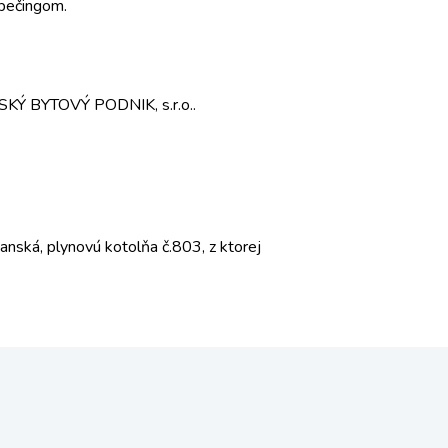
spečingom.
STSKÝ BYTOVÝ PODNIK, s.r.o..
nská, plynovú kotolňa č.803, z ktorej