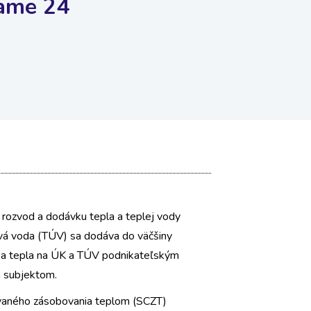
vame 24
ozvod a dodávku tepla a teplej vody
ová voda (TÚV) sa dodáva do väčšiny
a tepla na ÚK a TÚV podnikateľským
m subjektom.
ovaného zásobovania teplom (SCZT)