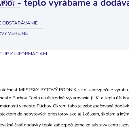
.o. - teplo vyrábame a dodá
AKTÚRY
É OBSTARÁVANIE
VY VEREJNÉ
STUP K INFORMÁCIAM
oločnosť MESTSKÝ BYTOVÝ PODNIK, s.r.o. zabezpečuje výrobu, r
meste Púchov. Teplo na ústredné vykurovanie (ÚK) a teplá úžitk
mácností v meste Púchov. Okrem toho je zabezpečovaná dodávk
bjektom do nebytových priestorov ako aj škôlkam, školám a iný
evažnú časť dodávky tepla zabezpečujeme zo sústavy centraliz