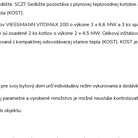
dlište. SCZT Sedlište pozostáva z plynovej teplovodnej kotoln
pla (KOST).
 kotlov VIESSMANN VITOMAX 200 o výkone 3 x 6,6 MW a 3 ks 
 sú osadené 2 ks kotlov o výkone 2 x 4,5 MW. Celkový inštalo
ovaná z kompaktnej odovzdávacej stanice tepla (KOST). KOST je
pre svoj bytový dom určí individuálny režim vykurovania a dodávky
ej parametre a vyrobené množstvo je možné neustále kontrolovať
b objektu.