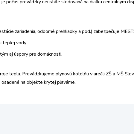
 je počas prevádzky neustále sledovaná na diaľku centrálnym di
atestácie zariadenia, odborné prehliadky a pod.) zabezpečuje ME
u teplej vody.
 tým aj úspory pre domácnosti.
oje tepla. Prevádzkujeme plynovú kotolňu v areáli ZŠ a MŠ Slova
 osadené na objekte krytej plavárne.