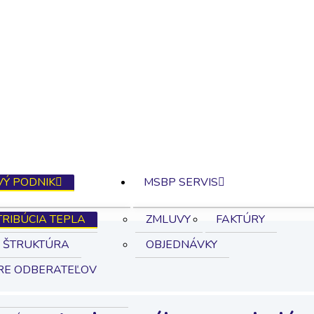
VÝ PODNIK
MSBP SERVIS
TRIBÚCIA TEPLA
ZMLUVY
FAKTÚRY
 ŠTRUKTÚRA
OBJEDNÁVKY
PRE ODBERATEĽOV