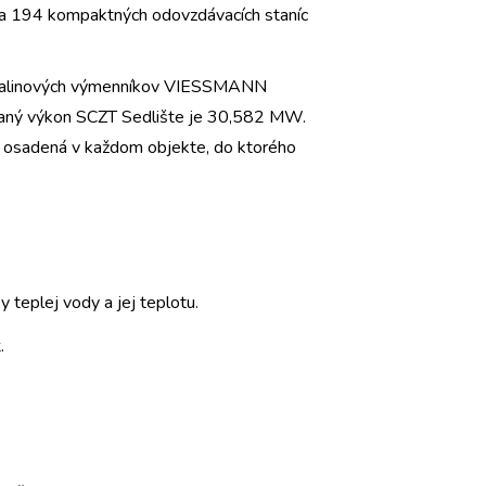
e a 194 kompaktných odovzdávacích staníc
spalinových výmenníkov VIESSMANN
vaný výkon SCZT Sedlište je 30,582 MW.
 osadená v každom objekte, do ktorého
 teplej vody a jej teplotu.
.